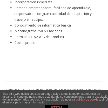
Incorporación inmediata.
Persona emprendedora, facilidad de aprendizaje,
responsable, con gran capacidad de adaptación y
trabajo en equipo.
Conocimiento de informática básica.
Mecanografía 250 pulsaciones.
Permiso A1-A2-A-B de Conducir.
Coche propio.
COPYRIGHT © 2014 Colegio Oficial de Agentes Comerciales de Sevilla
Este sitio web utiliza cookies para que usted tenga la mejor experiencia de
y Provincia, Todos los Derechos Reservados | Aviso Legal | Política
usuario. Si continúa navegando está dando su consentimiento para la aceptació
de las mencionadas cookies y la aceptación de nuestra
política de cookies
, pinc
de privacidad
el enlace para mayor información.
ACEPTAR